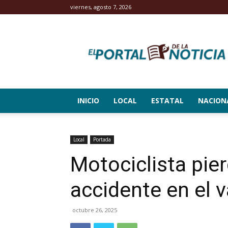
viernes, agosto 7, 2026
El
Portal
de
la
Noticia
INICIO
LOCAL
ESTATAL
NACION
Local
Portada
Motociclista pier
accidente en el 
octubre 26, 2025