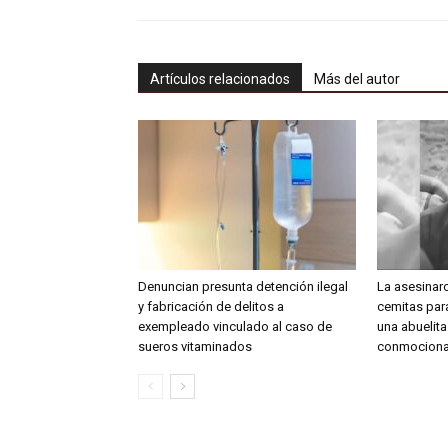
Artículos relacionados
Más del autor
Denuncian presunta detención ilegal
La asesinar
y fabricación de delitos a
cemitas para
exempleado vinculado al caso de
una abuelit
sueros vitaminados
conmociona