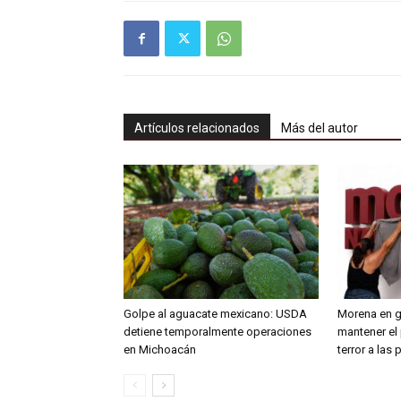
Artículos relacionados
Más del autor
Golpe al aguacate mexicano: USDA
Morena en gu
detiene temporalmente operaciones
mantener el 
en Michoacán
terror a las