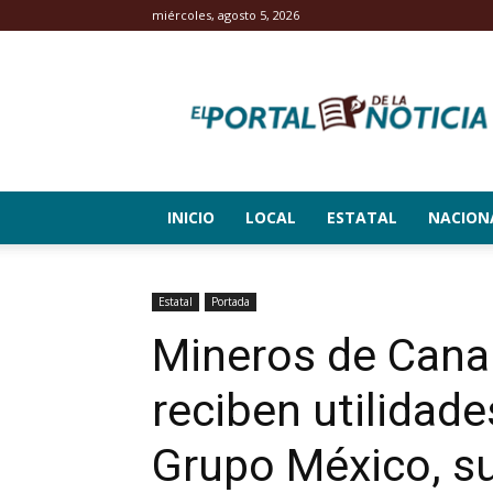
miércoles, agosto 5, 2026
El
Portal
de
la
Noticia
INICIO
LOCAL
ESTATAL
NACION
Estatal
Portada
Mineros de Cana
reciben utilidade
Grupo México, s