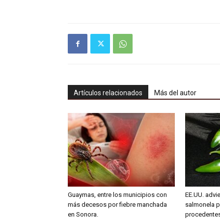
Artículos relacionados
Más del autor
Guaymas, entre los municipios con
EE.UU. advie
más decesos por fiebre manchada
salmonela p
en Sonora.
procedente