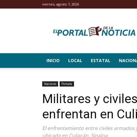
viernes, agosto 7, 2026
El
Portal
de
la
Noticia
INICIO
LOCAL
ESTATAL
NACION
Nacional
Portada
Militares y civil
enfrentan en Cul
El enfrentamiento entre civiles armados 
ubicada en Culiacán, Sinaloa