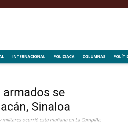
AL
INTERNACIONAL
POLICIACA
COLUMNAS
POLÍTI
es armados se
iacán, Sinaloa
y militares ocurrió esta mañana en La Campiña,