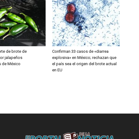
rte de brote de
Confirman 33 casos de «diarrea
or jalapeños
explosiva» en México; rechazan que
s de México
el país sea el origen del brote actual
en EU