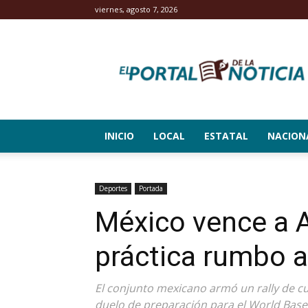
viernes, agosto 7, 2026
El
Portal
de
la
Noticia
INICIO
LOCAL
ESTATAL
NACION
Deportes
Portada
México vence a A
práctica rumbo a
El conjunto mexicano armó un rally de cua
duelo de preparación para el World Baseb