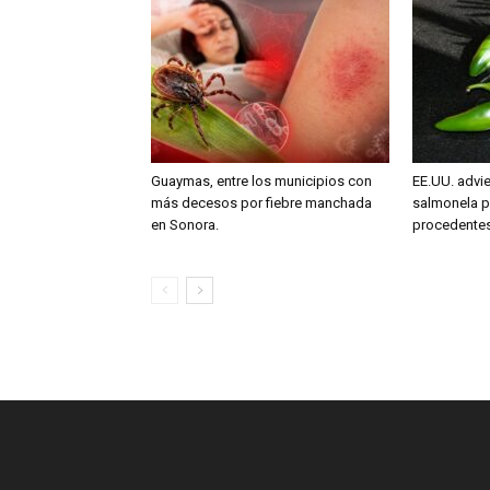
Guaymas, entre los municipios con
EE.UU. advie
más decesos por fiebre manchada
salmonela p
en Sonora.
procedente