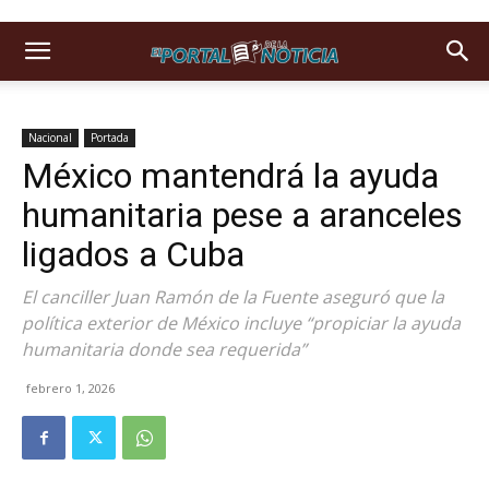
Nacional
Portada
México mantendrá la ayuda
humanitaria pese a aranceles
ligados a Cuba
El canciller Juan Ramón de la Fuente aseguró que la
política exterior de México incluye “propiciar la ayuda
humanitaria donde sea requerida”
febrero 1, 2026