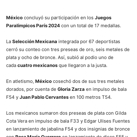
México
concluyó su participación en los
Juegos
Paralímpicos París 2024
con un total de 17 medallas.
La
Selección Mexicana
integrada por 67 deportistas
cerró su conteo con tres preseas de oro, seis metales de
plata y ocho de bronce. Así, subió al podio uno de
cada
cuatro mexicanos
que llegaron a la justa.
En atletismo,
México
cosechó dos de sus tres metales
dorados, por cuenta de
Gloria Zarza
en impulso de bala
F54 y
Juan Pablo Cervantes
en 100 metros T54.
Los mexicanos sumaron dos preseas de plata con Gilda
Cota Vera en impulso de bala F33 y Edgar Ulises Fuentes
en lanzamiento de jabalina F54 y dos insignias de bronce
con
Rosa María Guerrero
en lanzamiento de disco F55 y