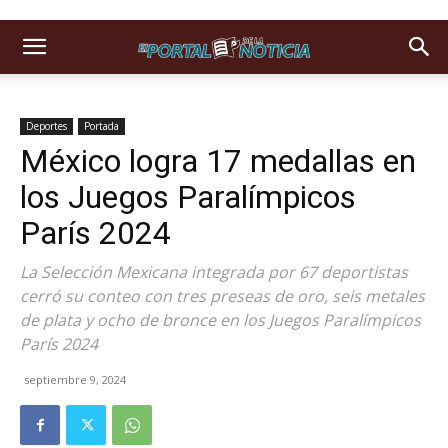
Deportes
Portada
México logra 17 medallas en
los Juegos Paralímpicos
París 2024
La Selección Mexicana integrada por 67 deportistas
cerró su conteo con tres preseas de oro, seis metales
de plata y ocho de bronce en los Juegos Paralímpicos
París 2024
septiembre 9, 2024