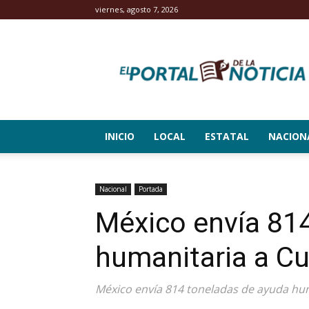
viernes, agosto 7, 2026
El
Portal
de
la
Noticia
INICIO
LOCAL
ESTATAL
NACION
Nacional
Portada
México envía 81
humanitaria a C
México envía 814 toneladas de ayuda hu