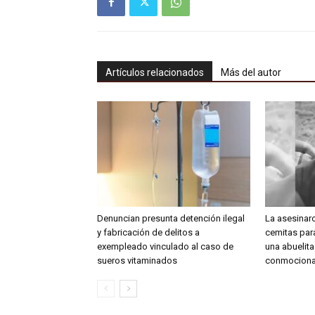
Artículos relacionados
Más del autor
Denuncian presunta detención ilegal
La asesinar
y fabricación de delitos a
cemitas para
exempleado vinculado al caso de
una abuelit
sueros vitaminados
conmociona