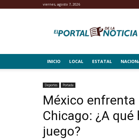
viernes, agosto 7, 2026
El
Portal
de
la
Noticia
INICIO
LOCAL
ESTATAL
NACION
Deportes
Portada
México enfrenta 
Chicago: ¿A qué 
juego?