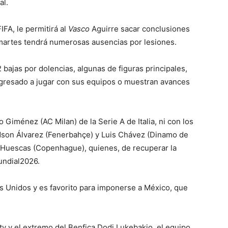
al.
IFA, le permitirá al
Vasco
Aguirre sacar conclusiones
martes tendrá numerosas ausencias por lesiones.
2 bajas por dolencias, algunas de figuras principales,
egresado a jugar con sus equipos o muestran avances
 Giménez (AC Milan) de la Serie A de Italia, ni con los
Édson Álvarez (Fenerbahçe) y Luis Chávez (Dinamo de
o Huescas (Copenhague), quienes, de recuperar la
Mundial2026.
s Unidos y es favorito para imponerse a México, que
y y el extremo del Benfica Dodi Lukebakio, el equipo