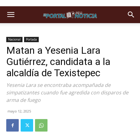
Nacional
Portada
Matan a Yesenia Lara
Gutiérrez, candidata a la
alcaldía de Texistepec
Yesenia Lara se encontraba acompañada de
simpatizantes cuando fue agredida con disparos de
arma de fuego
mayo 12, 2025