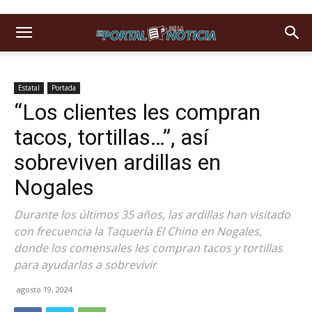
Estatal
Portada
“Los clientes les compran
tacos, tortillas…”, así
sobreviven ardillas en
Nogales
Durante los últimos 35 años, las ardillas han visitado
con frecuencia la Taquería El Chino en Nogales,
donde los comensales les compran tacos y tortillas
para ayudarlas a sobrevivir
agosto 19, 2024