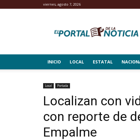
viernes, agosto 7, 2026
El
Portal
de
la
Noticia
INICIO
LOCAL
ESTATAL
NACION
Local
Portada
Localizan con vi
con reporte de 
Empalme