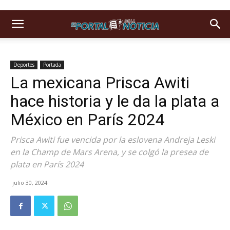
Deportes
Portada
La mexicana Prisca Awiti
hace historia y le da la plata a
México en París 2024
Prisca Awiti fue vencida por la eslovena Andreja Leski
en la Champ de Mars Arena, y se colgó la presea de
plata en París 2024
julio 30, 2024