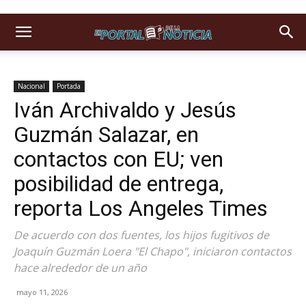
Nacional
Portada
Iván Archivaldo y Jesús
Guzmán Salazar, en
contactos con EU; ven
posibilidad de entrega,
reporta Los Angeles Times
De acuerdo con dos fuentes, los hijos fugitivos de
Joaquín Guzmán Loera "El Chapo", iniciaron contactos
hace alrededor de un año
mayo 11, 2026