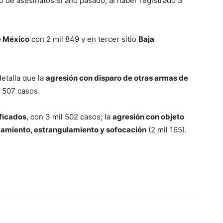
 de asesinatos el año pasado, al haber registrado 3
e México
con 2 mil 849 y en tercer sitio
Baja
detalla que la
agresión con disparo de otras armas de
l 507 casos.
ficados
, con 3 mil 502 casos; la
agresión con objeto
camiento, estrangulamiento y sofocación
(2 mil 165).