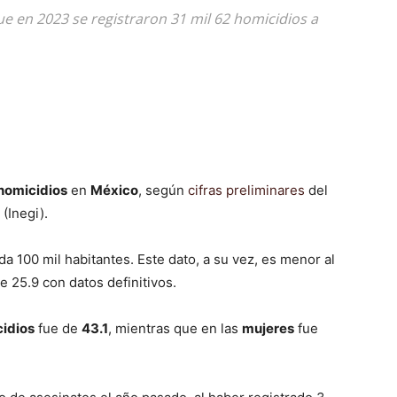
ue en 2023 se registraron 31 mil 62 homicidios a
 homicidios
en
México
, según
cifras preliminares
del
 (Inegi).
a 100 mil habitantes. Este dato, a su vez, es menor al
e 25.9 con datos definitivos.
cidios
fue de
43.1
, mientras que en las
mujeres
fue