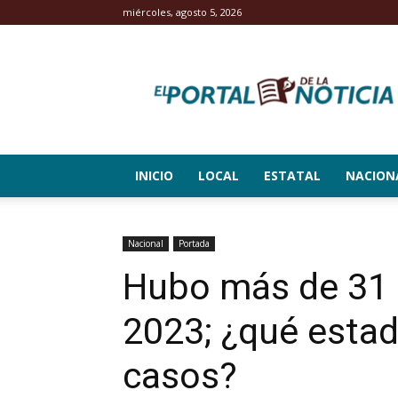
miércoles, agosto 5, 2026
El
Portal
de
la
Noticia
INICIO
LOCAL
ESTATAL
NACION
Nacional
Portada
Hubo más de 31 
2023; ¿qué estad
casos?