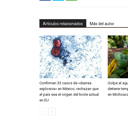
Artículos relacionados
Más del autor
Confirman 33 casos de «diarrea
Golpe al ag
explosiva» en México; rechazan que
detiene tem
el país sea el origen del brote actual
en Michoac
en EU