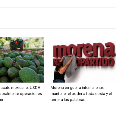
uacate mexicano: USDA
Morena en guerra interna: entre
poralmente operaciones
mantener el poder a toda costa y el
án
terror a las palabras