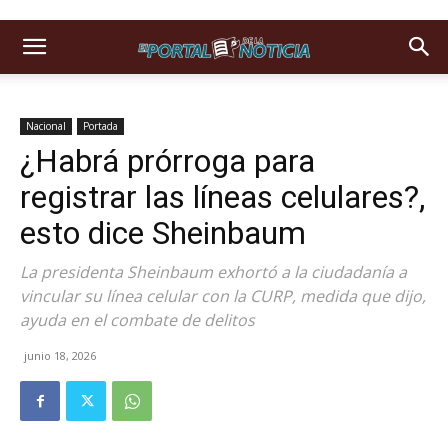
Nacional
Portada
¿Habrá prórroga para
registrar las líneas celulares?,
esto dice Sheinbaum
La presidenta Sheinbaum exhortó a la ciudadanía a
vincular su línea celular con la CURP, medida que dijo,
ayuda en el combate de delitos
junio 18, 2026