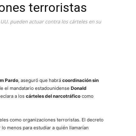
nes terroristas
U. pueden actuar contra los cárteles en su
m Pardo
, aseguró que habrá
coordinación sin
 de el mandatario estadounidense
Donald
eclara a los
cárteles del narcotráfico
como
teles como organizaciones terroristas. El decreto
 lo menos para estudiar a quién llamarían