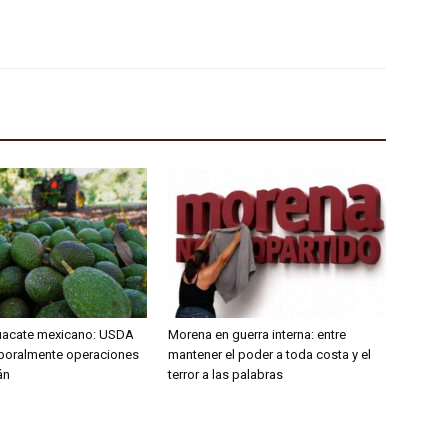
uacate mexicano: USDA
Morena en guerra interna: entre
poralmente operaciones
mantener el poder a toda costa y el
án
terror a las palabras