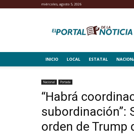
miércoles, agosto 5, 2026
El
Portal
de
la
Noticia
INICIO
LOCAL
ESTATAL
NACION
Nacional
Portada
“Habrá coordinac
subordinación”:
orden de Trump d