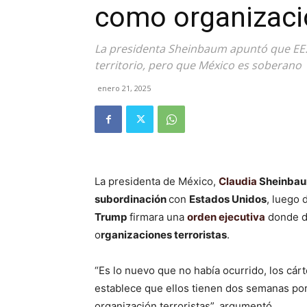
como organizacio
La presidenta Sheinbaum apuntó que EE.U
territorio, pero que México es soberano
enero 21, 2025
La presidenta de México,
Claudia
Sheinbau
subordinación
con
Estados Unidos
, luego
Trump
firmara una
orden ejecutiva
donde d
o
rganizaciones terroristas
.
“Es lo nuevo que no había ocurrido, los cár
establece que ellos tienen dos semanas por
organización terroristas”, argumentó.