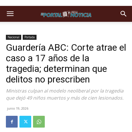
Nacional
Portada
Guardería ABC: Corte atrae el
caso a 17 años de la
tragedia; determinan que
delitos no prescriben
Ministras culpan al modelo neoliberal por la tragedia
que dejó 49 niños muertos y más de cien lesionados.
junio 19, 2026