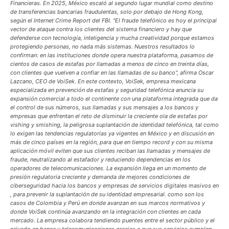
Financieras. En 2025, México escaló al segundo lugar mundial como destino
de transferencias bancarias fraudulentas, solo por debajo de Hong Kong,
según el Internet Crime Report del FBI. "El fraude telefónico es hoy el principal
vector de ataque contra los clientes del sistema financiero y hay que
defenderse con tecnología, inteligencia y mucha creatividad porque estamos
protegiendo personas, no nada más sistemas. Nuestros resultados lo
confirman: en las instituciones donde opera nuestra plataforma, pasamos de
cientos de casos de estafas por llamadas a menos de cinco en treinta días,
con clientes que vuelven a confiar en las llamadas de su banco", afirma Oscar
Lazcano, CEO de VoiSek. En este contexto, VoiSek, empresa mexicana
especializada en prevención de estafas y seguridad telefónica anuncia su
expansión comercial a todo el continente con una plataforma integrada que da
el control de sus números, sus llamadas y sus mensajes a los bancos y
empresas que enfrentan el reto de disminuir la creciente ola de estafas por
vishing y smishing, la peligrosa suplantación de identidad telefónica, tal como
lo exigen las tendencias regulatorias ya vigentes en México y en discusión en
más de cinco países en la región, para que en tiempo record y con su misma
aplicación móvil eviten que sus clientes reciban las llamadas y mensajes de
fraude, neutralizando al estafador y reduciendo dependencias en los
operadores de telecomunicaciones. La expansión llega en un momento de
presión regulatoria creciente y demanda de mejores condiciones de
ciberseguridad hacia los bancos y empresas de servicios digitales masivos en
, para prevenir la suplantación de su identidad empresarial. como son los
casos de Colombia y Perú en donde avanzan en sus marcos normativos y
donde VoiSek continúa avanzando en la integración con clientes en cada
mercado. La empresa colabora tendiendo puentes entre el sector público y el
privado en banca y telecomunicaciones gracias a que sus servicios cumplen