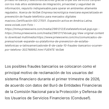
con los más altos estándares de integración, privacidad y seguridad de
información, requisito indispensable para operar en ambientes altamente
regulados. Acerca de VoiSek Empresa tecnológica mexicana especializada en
prevención de fraude telefónico para mercados digitales
masivos.Certificación ISO 27001. Expansión activa en América Latina.
www.voisek.com Foto -
https://mma.prnewswire.com/media/2961212/Estafatelefonica4.jpgLogo -
https://mma.prnewswire.com/media/2961211/Voisek.jpg View original content
to download multimedia:https://www.prnewswire.com/mx/comunicados-de-
prensa/voisek-expande-su-plataforma-de-prevencion-de-estafas-
telefonicas-a-latinoamericadonde-8-de-cada-10-fraudes-bancarios-ocurren-
por-telefono-302748992.html FUENTE VoiSek
Los posibles fraudes bancarios se colocaron como el
principal motivo de reclamación de los usuarios del
sistema financiero durante el primer trimestre de 2026,
de acuerdo con datos del Buró de Entidades Financieras
de la Comisión Nacional para la Protección y Defensa de
los Usuarios de Servicios Financieros (Condusef).