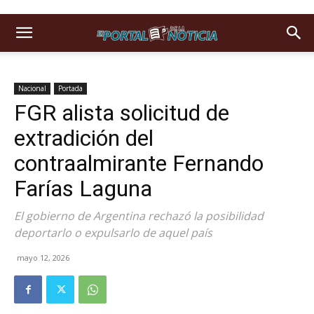
Nacional
Portada
FGR alista solicitud de
extradición del
contraalmirante Fernando
Farías Laguna
El gobierno de Argentina rechazó la posibilidad
deportarlo o expulsarlo de aquel país
mayo 12, 2026