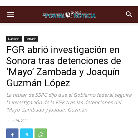
Nacional
Portada
FGR abrió investigación en
Sonora tras detenciones de
‘Mayo’ Zambada y Joaquín
Guzmán López
La titular de SSPC dijo que el Gobierno federal seguirá
la investigación de la FGR tras las detenciones del
‘Mayo’ Zambada y Joaquín Guzmán
julio 29, 2024