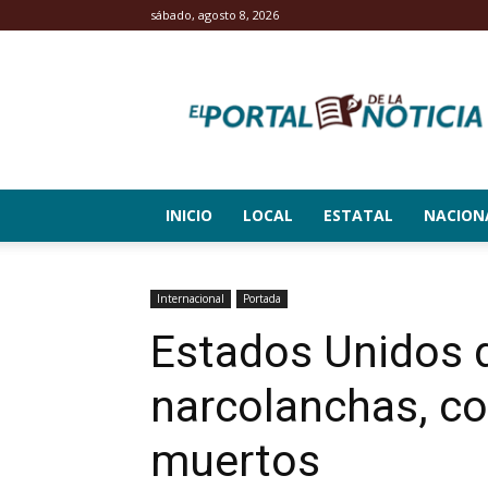
sábado, agosto 8, 2026
El
Portal
de
la
Noticia
INICIO
LOCAL
ESTATAL
NACION
Internacional
Portada
Estados Unidos d
narcolanchas, co
muertos