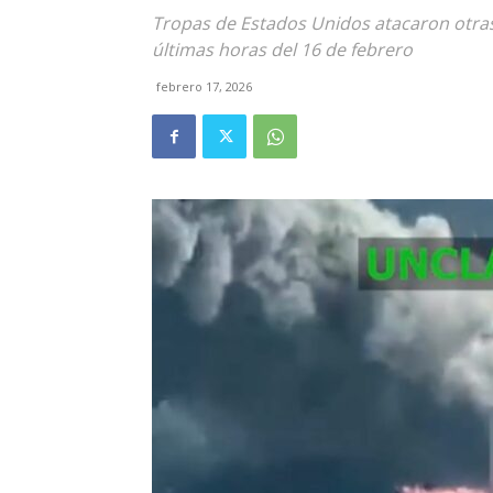
Tropas de Estados Unidos atacaron otras t
últimas horas del 16 de febrero
febrero 17, 2026