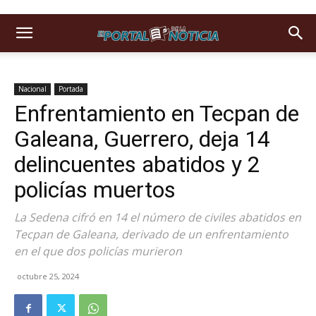
Nacional
Portada
Enfrentamiento en Tecpan de
Galeana, Guerrero, deja 14
delincuentes abatidos y 2
policías muertos
La Sedena cifró en 14 el número de civiles abatidos en
Tecpan de Galeana, derivado de un enfrentamiento
en el que dos policías murieron
octubre 25, 2024