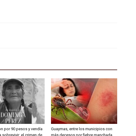
on por 90 pesos y vendía
Guaymas, entre los municipios con
 sobrevivir: el crimen de
más decesos por fiebre manchada