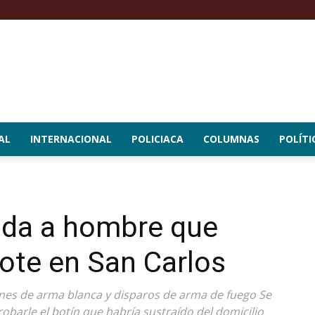
AL
INTERNACIONAL
POLICIACA
COLUMNAS
POLÍTI
ida a hombre que
ote en San Carlos
iones de arma blanca y disparos de arma de fuego Se
obarle el botín que habría sustraído del domicilio