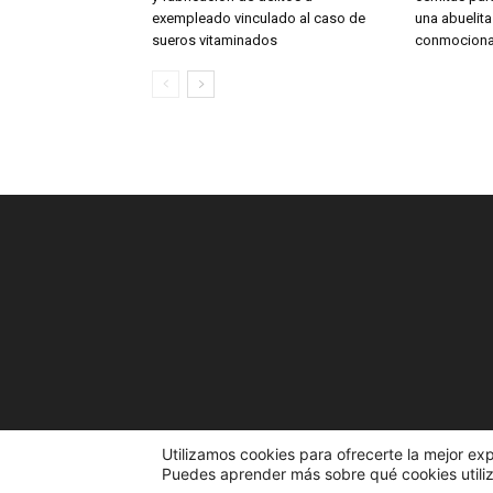
exempleado vinculado al caso de
una abuelit
sueros vitaminados
conmociona
Utilizamos cookies para ofrecerte la mejor ex
Puedes aprender más sobre qué cookies utiliz
© 2023 El Portal de la Noticia. Todos los derechos re