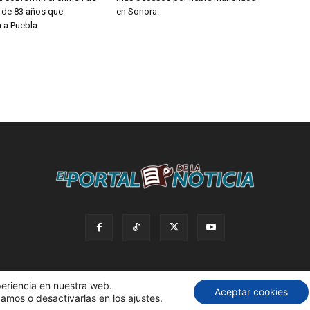
a de 83 años que
en Sonora.
 a Puebla
periencia en nuestra web.
Aceptar cookies
amos o desactivarlas en los ajustes.
servados. |
Política de privacidad. |
Desarrollado por AdBox