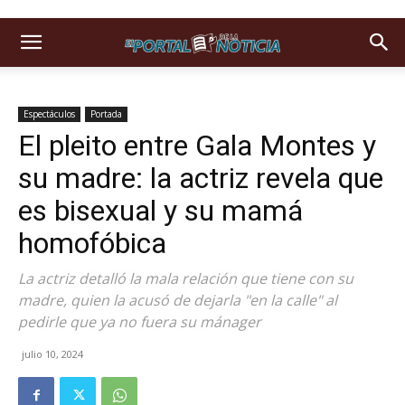
Espectáculos
Portada
El pleito entre Gala Montes y
su madre: la actriz revela que
es bisexual y su mamá
homofóbica
La actriz detalló la mala relación que tiene con su
madre, quien la acusó de dejarla "en la calle" al
pedirle que ya no fuera su mánager
julio 10, 2024