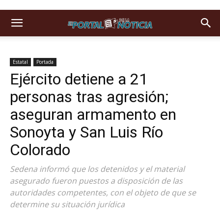
Estatal
Portada
Ejército detiene a 21
personas tras agresión;
aseguran armamento en
Sonoyta y San Luis Río
Colorado
Sedena informó que los detenidos y el material
asegurado fueron puestos a disposición de las
autoridades competentes, con el objeto de que se
determine su situación jurídica