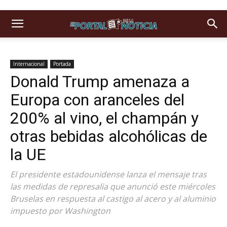
Internacional
Portada
Donald Trump amenaza a
Europa con aranceles del
200% al vino, el champán y
otras bebidas alcohólicas de
la UE
El presidente estadounidense lanza el mensaje tras
las medidas de represalia que anunció este miércoles
Bruselas en respuesta al castigo al acero y al aluminio
impuesto por Washington