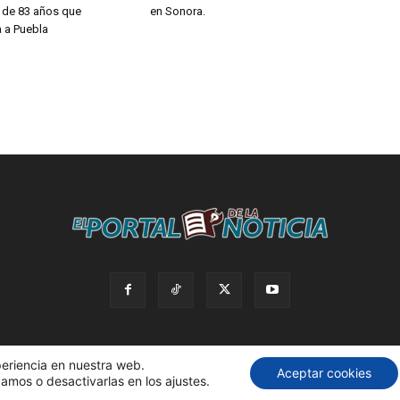
a de 83 años que
en Sonora.
 a Puebla
periencia en nuestra web.
Aceptar cookies
amos o desactivarlas en los ajustes.
servados. |
Política de privacidad. |
Desarrollado por AdBox