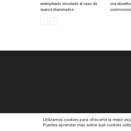
exempleado vinculado al caso de
una abuelit
sueros vitaminados
conmociona
Utilizamos cookies para ofrecerte la mejor ex
Puedes aprender más sobre qué cookies utiliz
© 2023 El Portal de la Noticia. Todos los derechos re