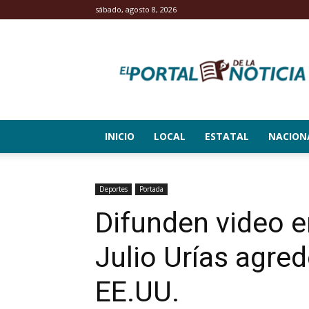
sábado, agosto 8, 2026
El
Portal
de
la
Noticia
INICIO
LOCAL
ESTATAL
NACION
Deportes
Portada
Difunden video e
Julio Urías agre
EE.UU.