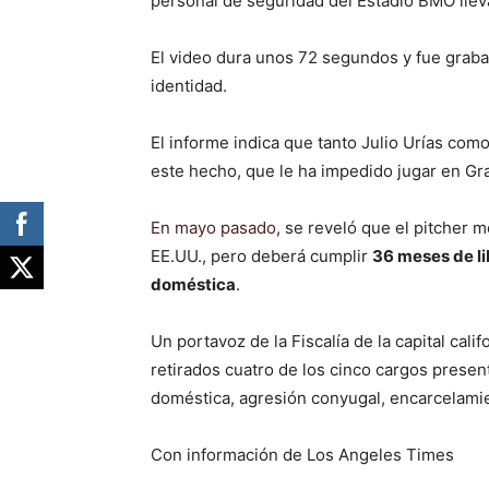
personal de seguridad del Estadio BMO llev
El video dura unos 72 segundos y fue graba
identidad.
El informe indica que tanto Julio Urías com
este hecho, que le ha impedido jugar en G
En mayo pasado
, se reveló que el pitcher 
EE.UU., pero deberá cumplir
36 meses de li
doméstica
.
Un portavoz de la Fiscalía de la capital cal
retirados cuatro de los cinco cargos presen
doméstica, agresión conyugal, encarcelamien
Con información de Los Angeles Times