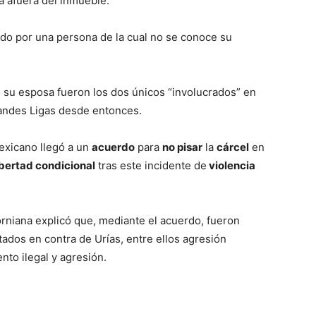
a afuera del inmueble.
do por una persona de la cual no se conoce su
o su esposa fueron los dos únicos “involucrados” en
randes Ligas desde entonces.
mexicano llegó a un
acuerdo
para
no pisar
la
cárcel
en
bertad condicional
tras este incidente de
violencia
iforniana explicó que, mediante el acuerdo, fueron
tados en contra de Urías, entre ellos agresión
to ilegal y agresión.