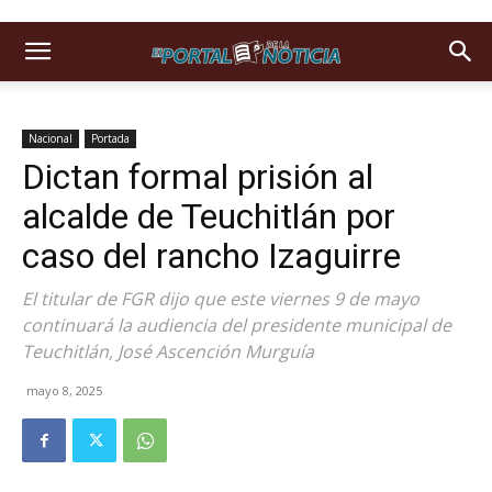
Nacional
Portada
Dictan formal prisión al
alcalde de Teuchitlán por
caso del rancho Izaguirre
El titular de FGR dijo que este viernes 9 de mayo
continuará la audiencia del presidente municipal de
Teuchitlán, José Ascención Murguía
mayo 8, 2025