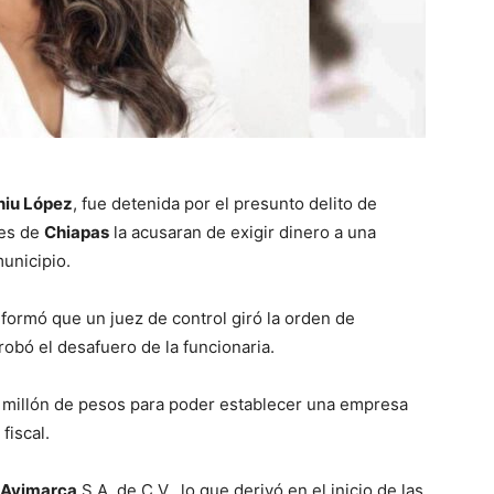
hiu López
, fue detenida por el presunto delito de
des de
Chiapas
la acusaran de exigir dinero a una
municipio.
formó que un juez de control giró la orden de
obó el desafuero de la funcionaria.
 un millón de pesos para poder establecer una empresa
fiscal.
Avimarca
S.A. de C.V., lo que derivó en el inicio de las