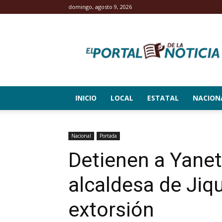
domingo, agosto 9, 2026
El
Portal
de
la
Noticia
INICIO
LOCAL
ESTATAL
NACION
Nacional
Portada
Detienen a Yanet
alcaldesa de Jiqu
extorsión