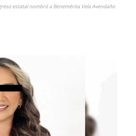
ongreso estatal nombró a Benemérita Vela Avendaño