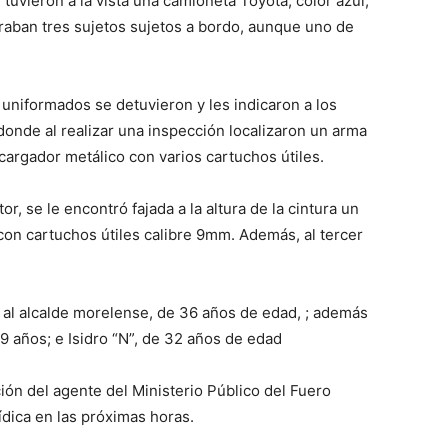
tuvieron a la vista una camioneta Toyota, color azul,
aban tres sujetos sujetos a bordo, aunque uno de
s uniformados se detuvieron y les indicaron a los
donde al realizar una inspección localizaron un arma
 cargador metálico con varios cartuchos útiles.
or, se le encontró fajada a la altura de la cintura un
on cartuchos útiles calibre 9mm. Además, al tercer
al alcalde morelense, de 36 años de edad, ; además
9 años; e Isidro “N”, de 32 años de edad
ón del agente del Ministerio Público del Fuero
ídica en las próximas horas.