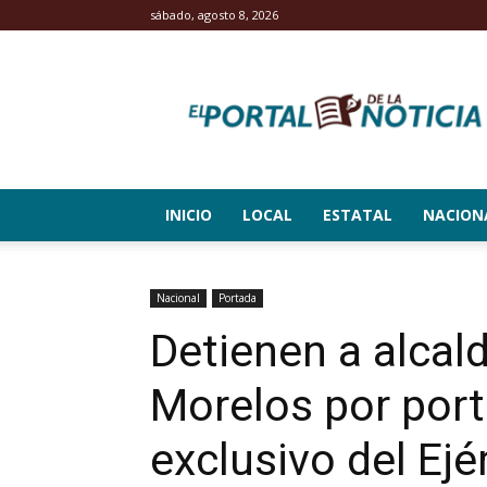
sábado, agosto 8, 2026
El
Portal
de
la
Noticia
INICIO
LOCAL
ESTATAL
NACION
Nacional
Portada
Detienen a alcal
Morelos por por
exclusivo del Ejé