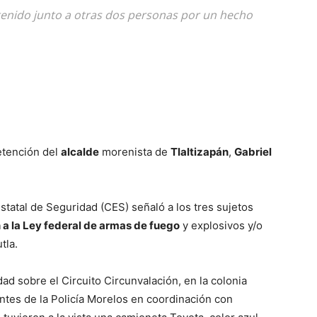
detenido junto a otras dos personas por un hecho
etención del
alcalde
morenista de
Tlaltizapán
,
Gabriel
tatal de Seguridad (CES) señaló a los tres sujetos
n a la Ley federal de armas de fuego
y explosivos y/o
tla.
ad sobre el Circuito Circunvalación, en la colonia
tes de la Policía Morelos en coordinación con