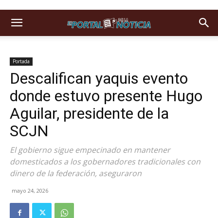
Portada
Descalifican yaquis evento
donde estuvo presente Hugo
Aguilar, presidente de la
SCJN
El gobierno sigue empecinado en mantener
domesticados a los gobernadores tradicionales con
dinero de la federación, aseguraron
mayo 24, 2026