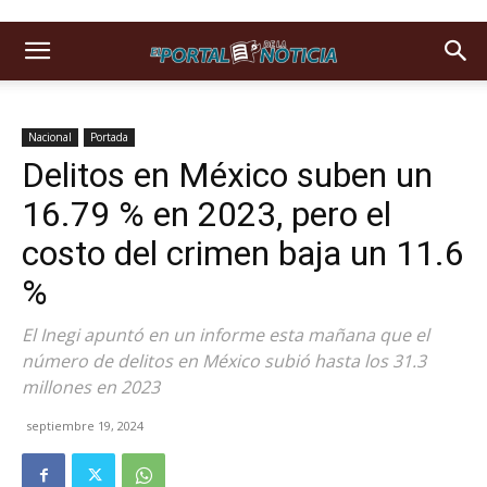
Nacional
Portada
Delitos en México suben un
16.79 % en 2023, pero el
costo del crimen baja un 11.6
%
El Inegi apuntó en un informe esta mañana que el
número de delitos en México subió hasta los 31.3
millones en 2023
septiembre 19, 2024