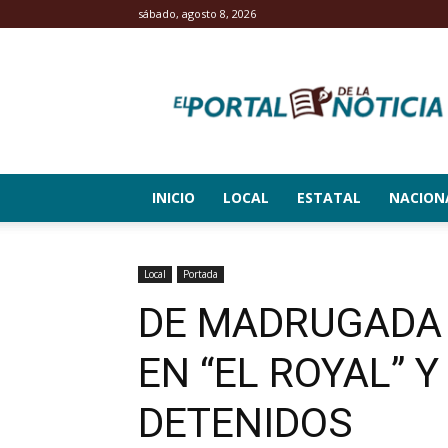
sábado, agosto 8, 2026
El
Portal
de
la
Noticia
INICIO
LOCAL
ESTATAL
NACION
Local
Portada
DE MADRUGADA
EN “EL ROYAL” 
DETENIDOS