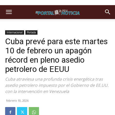
Internacional
Portada
Cuba prevé para este martes
10 de febrero un apagón
récord en pleno asedio
petrolero de EEUU
Cuba atraviesa una profunda crisis energética tras
asedio petrolero impuesto por el Gobierno de EE.UU.
con la intervención en Venezuela
febrero 10, 2026