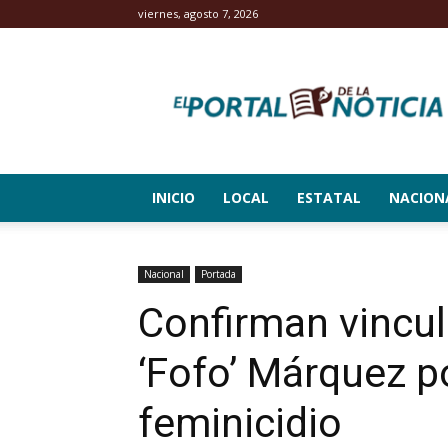
viernes, agosto 7, 2026
El
Portal
de
la
Noticia
INICIO
LOCAL
ESTATAL
NACION
Nacional
Portada
Confirman vincul
‘Fofo’ Márquez p
feminicidio