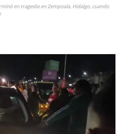
terminó en tragedia en Zempoala, Hidalgo, cuando
s