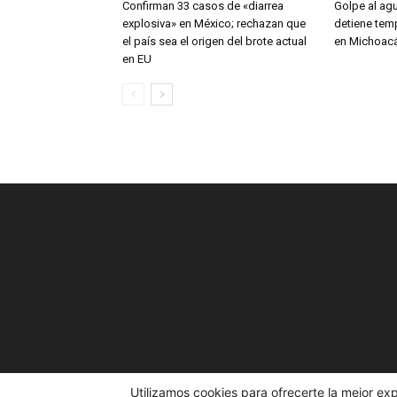
Confirman 33 casos de «diarrea
Golpe al ag
explosiva» en México; rechazan que
detiene tem
el país sea el origen del brote actual
en Michoac
en EU
Utilizamos cookies para ofrecerte la mejor ex