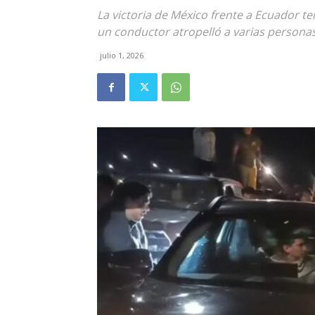
La victoria de México frente a Ecuador 
un conductor atropelló a varias persona
julio 1, 2026