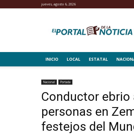
jueves, agosto 6, 2026
El
Portal
de
la
Noticia
INICIO
LOCAL
ESTATAL
NACION
Nacional
Portada
Conductor ebrio a
personas en Zem
festejos del Mun