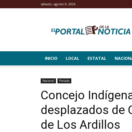
sábado, agosto 8, 2026
El
Portal
de
la
Noticia
INICIO
LOCAL
ESTATAL
NACION
Nacional
Portada
Concejo Indígena
desplazados de C
de Los Ardillos