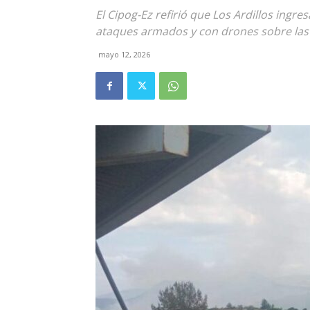
El Cipog-Ez refirió que Los Ardillos ing
ataques armados y con drones sobre las
mayo 12, 2026