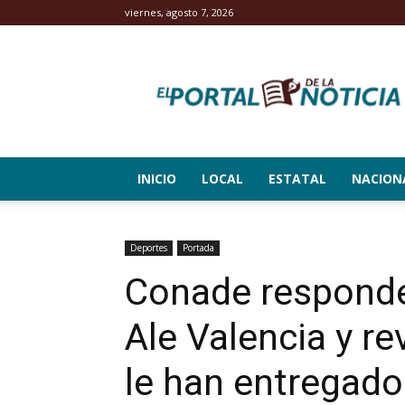
viernes, agosto 7, 2026
El
Portal
de
la
Noticia
INICIO
LOCAL
ESTATAL
NACION
Deportes
Portada
Conade responde
Ale Valencia y re
le han entregado