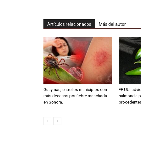
Artículos relacionados
Más del autor
Guaymas, entre los municipios con
EE.UU. advie
más decesos por fiebre manchada
salmonela p
en Sonora.
procedente