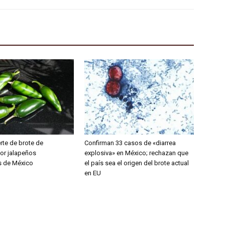
rte de brote de
Confirman 33 casos de «diarrea
or jalapeños
explosiva» en México; rechazan que
s de México
el país sea el origen del brote actual
en EU