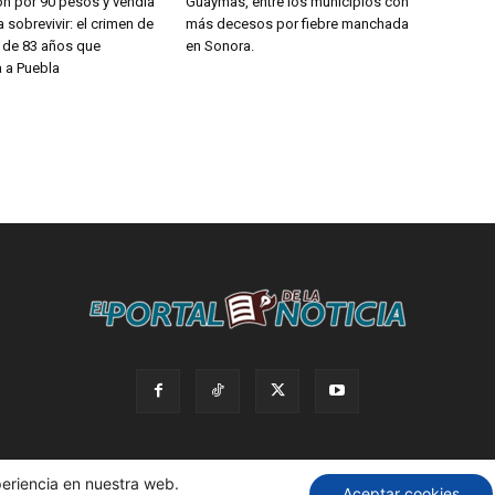
on por 90 pesos y vendía
Guaymas, entre los municipios con
 sobrevivir: el crimen de
más decesos por fiebre manchada
a de 83 años que
en Sonora.
 a Puebla
periencia en nuestra web.
Aceptar cookies