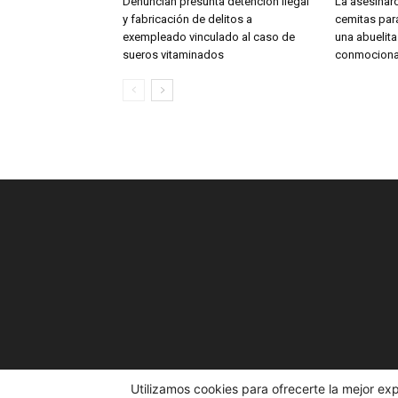
Denuncian presunta detención ilegal
La asesinar
y fabricación de delitos a
cemitas para
exempleado vinculado al caso de
una abuelit
sueros vitaminados
conmociona
Utilizamos cookies para ofrecerte la mejor ex