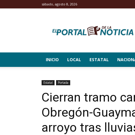
sábado, agosto 8, 2026
El
Portal
de
la
Noticia
INICIO
LOCAL
ESTATAL
NACION
Estatal
Portada
Cierran tramo ca
Obregón-Guaymas
arroyo tras lluvia