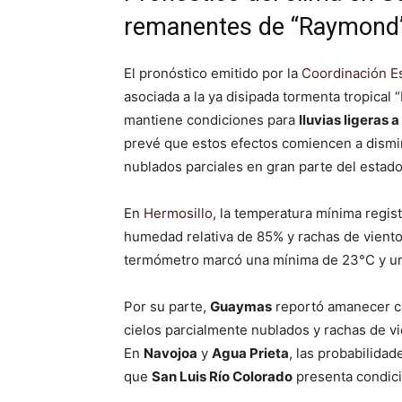
remanentes de “Raymond
El pronóstico emitido por la
Coordinación Es
asociada a la ya disipada tormenta tropica
mantiene condiciones para
lluvias ligeras
prevé que estos efectos comiencen a dismin
nublados parciales en gran parte del estado
En
Hermosillo
, la temperatura mínima regi
humedad relativa de 85% y rachas de vient
termómetro marcó una mínima de 23°C y una
Por su parte,
Guaymas
reportó amanecer c
cielos parcialmente nublados y rachas de vi
En
Navojoa
y
Agua Prieta
, las probabilida
que
San Luis Río Colorado
presenta condici