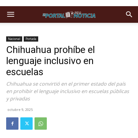
Nacional
Portada
Chihuahua prohíbe el
lenguaje inclusivo en
escuelas
Chihuahua se convirtió en el primer estado del país
en prohibir el lenguaje inclusivo en escuelas públicas
y privadas
octubre 9, 2025