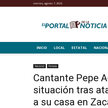
viernes, agosto 7, 2026
El
Portal
de
la
Noticia
INICIO
LOCAL
ESTATAL
NACION
Nacional
Portada
Cantante Pepe Ag
situación tras a
a su casa en Za