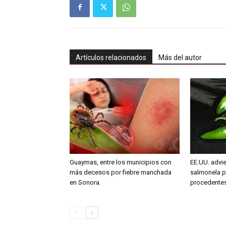
Artículos relacionados
Más del autor
Guaymas, entre los municipios con
EE.UU. advie
más decesos por fiebre manchada
salmonela p
en Sonora.
procedente