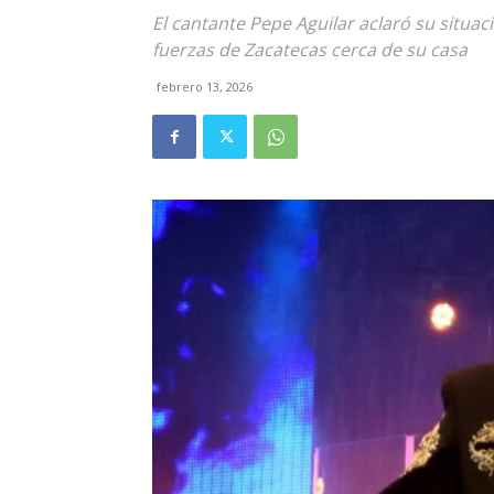
El cantante Pepe Aguilar aclaró su situaci
fuerzas de Zacatecas cerca de su casa
febrero 13, 2026