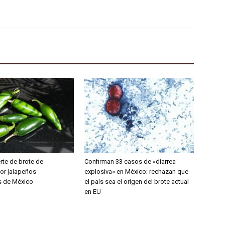
rte de brote de
Confirman 33 casos de «diarrea
or jalapeños
explosiva» en México; rechazan que
s de México
el país sea el origen del brote actual
en EU