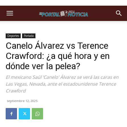
Deportes
Portada
Canelo Álvarez vs Terence
Crawford: ¿a qué hora y en
dónde ver la pelea?
El mexicano Saúl ‘Canelo’ Álvarez se verá las caras en
Las Vegas, Nevada, ante el estadounidense Terence
Crawford
septiembre 12, 2025