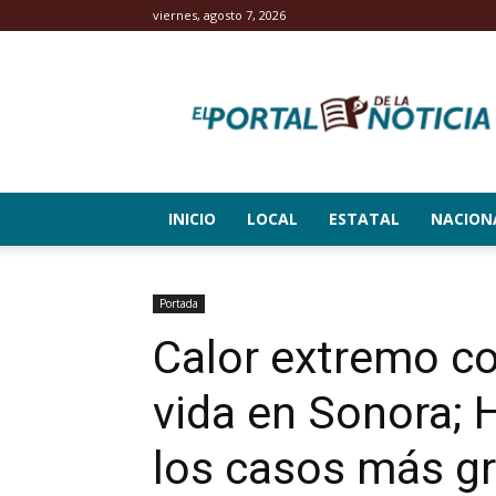
viernes, agosto 7, 2026
El
Portal
de
la
Noticia
INICIO
LOCAL
ESTATAL
NACION
Portada
Calor extremo c
vida en Sonora; 
los casos más g