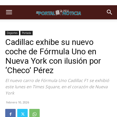
Deportes
Portada
Cadillac exhibe su nuevo
coche de Fórmula Uno en
Nueva York con ilusión por
‘Checo’ Pérez
El nuevo carro de Fórmula Uno Cadillac F1 se exhibió
este lunes en Times Square, en el corazón de Nueva
York
febrero 10, 2026