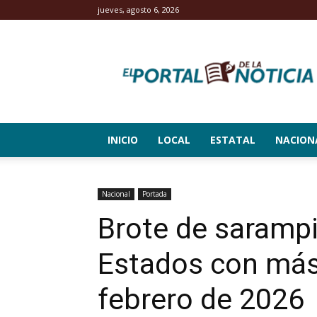
jueves, agosto 6, 2026
El
Portal
de
la
Noticia
INICIO
LOCAL
ESTATAL
NACION
Nacional
Portada
Brote de saramp
Estados con más
febrero de 2026