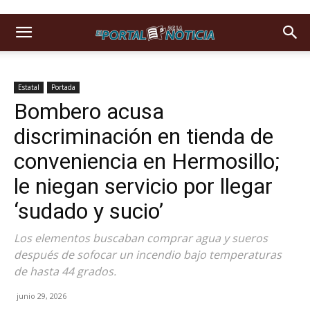
Estatal
Portada
Bombero acusa
discriminación en tienda de
conveniencia en Hermosillo;
le niegan servicio por llegar
‘sudado y sucio’
Los elementos buscaban comprar agua y sueros
después de sofocar un incendio bajo temperaturas
de hasta 44 grados.
junio 29, 2026