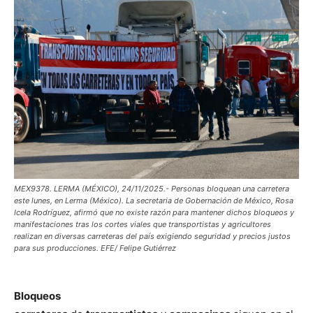
MEX9378. LERMA (MÉXICO), 24/11/2025.- Personas bloquean una carretera
este lunes, en Lerma (México). La secretaria de Gobernación de México, Rosa
Icela Rodríguez, afirmó que no existe razón para mantener dichos bloqueos y
manifestaciones tras los cortes viales que transportistas y agricultores
realizan en diversas carreteras del país exigiendo seguridad y precios justos
para sus producciones. EFE/ Felipe Gutiérrez
Bloqueos