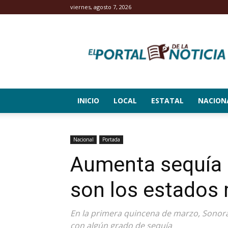
viernes, agosto 7, 2026
El
Portal
de
la
Noticia
INICIO
LOCAL
ESTATAL
NACION
Nacional
Portada
Aumenta sequía 
son los estados
En la primera quincena de marzo, Sonora
con algún grado de sequía