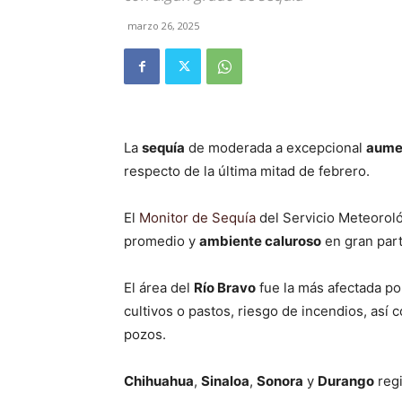
marzo 26, 2025
La
sequía
de moderada a excepcional
aume
respecto de la última mitad de febrero.
El
Monitor de Sequía
del Servicio Meteorol
promedio y
ambiente caluroso
en gran part
El área del
Río Bravo
fue la más afectada po
cultivos o pastos, riesgo de incendios, así
pozos.
Chihuahua
,
Sinaloa
,
Sonora
y
Durango
regi