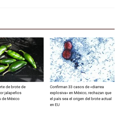
rte de brote de
Confirman 33 casos de «diarrea
or jalapeños
explosiva» en México; rechazan que
s de México
el país sea el origen del brote actual
en EU