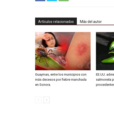
Artículos relacionados
Más del autor
Guaymas, entre los municipios con
EE.UU. advie
más decesos por fiebre manchada
salmonela p
en Sonora.
procedente