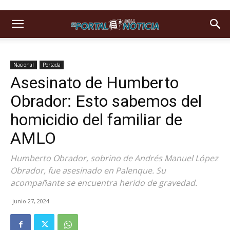
Nacional
Portada
Asesinato de Humberto
Obrador: Esto sabemos del
homicidio del familiar de
AMLO
Humberto Obrador, sobrino de Andrés Manuel López
Obrador, fue asesinado en Palenque. Su
acompañante se encuentra herido de gravedad.
junio 27, 2024