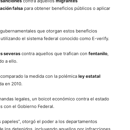
e
sanciones
contra aquellos
migrantes
ción falsa
para obtener beneficios públicos o aplicar
s gubernamentales que otorgan estos beneficios
s utilizando el sistema federal conocido como E-verify.
s severas
contra aquellos que trafican con
fentanilo
,
o a ello.
an comparado la medida con la polémica
ley estatal
da en 2010.
andas legales, un boicot económico contra el estado
s con el Gobierno Federal.
 papeles”, otorgó el poder a los departamentos
 de los detenidos, incluyendo aquellos por infracciones