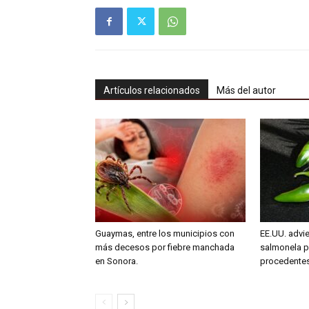
Artículos relacionados
Más del autor
Guaymas, entre los municipios con
EE.UU. advie
más decesos por fiebre manchada
salmonela p
en Sonora.
procedente