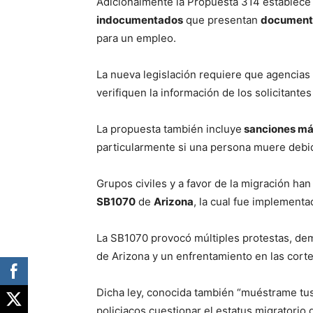
Adicionalmente la Propuesta 314 establec
indocumentados
que presentan
documenta
para un empleo.
La nueva legislación requiere que agencia
verifiquen la información de los solicitante
La propuesta también incluye
sanciones má
particularmente si una persona muere debid
Grupos civiles y a favor de la migración h
SB1070
de
Arizona
, la cual fue implementa
La SB1070 provocó múltiples protestas, dem
de Arizona y un enfrentamiento en las corte
Dicha ley, conocida también “muéstrame tus
policiacos cuestionar el estatus migratorio