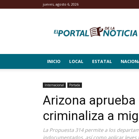
jueves, agosto 6, 2026
El
Portal
de
la
Noticia
INICIO
LOCAL
ESTATAL
NACION
Internacional
Portada
Arizona aprueba 
criminaliza a mi
La Propuesta 314 permite a los departam
indocumentados, así como aplicar leyes 