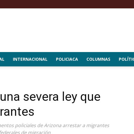
AL
INTERNACIONAL
POLICIACA
COLUMNAS
POLÍTI
una severa ley que
grantes
entos policiales de Arizona arrestar a migrantes
federales de migración