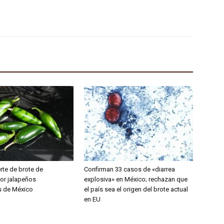
rte de brote de
Confirman 33 casos de «diarrea
or jalapeños
explosiva» en México; rechazan que
s de México
el país sea el origen del brote actual
en EU